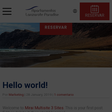
RESERVAR
RESERVAR
Hello world!
Por
Marketing
|
28 January, 2019
|
1 comentario
Welcome to
Mirai Multisite 3 Sites
. This is your first post.