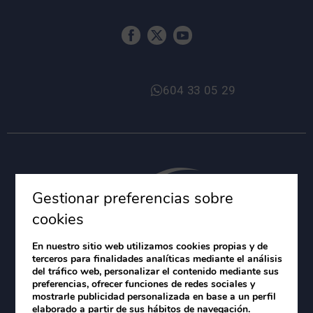
604 33 05 29
Gestionar preferencias sobre
cookies
Villas Blancas Lanzarote
En nuestro sitio web utilizamos cookies propias y de
terceros para finalidades analíticas mediante el análisis
Hotel Tabaiba Lanzarote
del tráfico web, personalizar el contenido mediante sus
preferencias, ofrecer funciones de redes sociales y
mostrarle publicidad personalizada en base a un perfil
elaborado a partir de sus hábitos de navegación.