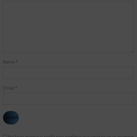
*
Name
*
Email
Por favor, marque la casilla para confirmar que usted no es un spammer